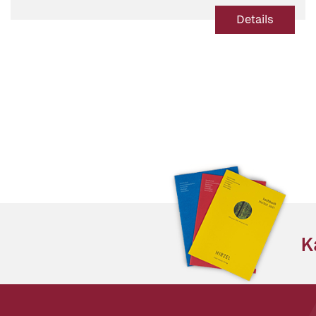
Prof. Dr. Paul Hoyningen-Huene (Beitr.)
,
PD Dr. Dr. Ulrich Frey
(Beitr.)
,
Prof. Dr. rer. nat. Ernst-Peter Fischer (Beitr.)
,
Florian
Details
Chefai (Beitr.)
,
Prof. Dr. Dr. h.c. Dieter Birnbacher (Beitr.)
K