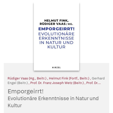
Rüdiger Vaas (Hg., Beitr.)
,
Helmut Fink (Fortf., Beitr.)
,
Gerhard
Engel (Beitr.)
,
Prof. Dr. Franz Joseph Wetz (Beitr.)
,
Prof. Dr.
Eckart Voland (Beitr.)
,
Dr. Thomas Sukopp (Beitr.)
,
Prof. Dr.
Emporgeirrt!
Manfred Stöckler (Beitr.)
,
Prof. Dr. Volker Sommer (Beitr.)
,
Dr.
Dr. h.c. Michael Schmidt-Salomon (Beitr.)
,
Prof. Dr. med. Dr.
Evolutionäre Erkenntnisse in Natur und
phil. Claus-Artur Scheier (Beitr.)
,
Dr. Dr. Hannes Rusch (Beitr.)
Kultur
,
Dr. Jonas Pöld (Beitr.)
,
Dr. Martin Mahner (Beitr.)
,
Prof. Dr.
Meinard Kuhlmann (Beitr.)
,
Prof. Dr. Hartmut Kliemt (Beitr.)
,