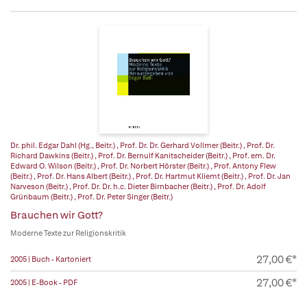
Dr. phil. Edgar Dahl (Hg., Beitr.)
,
Prof. Dr. Dr. Gerhard Vollmer (Beitr.)
,
Prof. Dr.
Richard Dawkins (Beitr.)
,
Prof. Dr. Bernulf Kanitscheider (Beitr.)
,
Prof. em. Dr.
Edward O. Wilson (Beitr.)
,
Prof. Dr. Norbert Hörster (Beitr.)
,
Prof. Antony Flew
(Beitr.)
,
Prof. Dr. Hans Albert (Beitr.)
,
Prof. Dr. Hartmut Kliemt (Beitr.)
,
Prof. Dr. Jan
Narveson (Beitr.)
,
Prof. Dr. Dr. h.c. Dieter Birnbacher (Beitr.)
,
Prof. Dr. Adolf
Grünbaum (Beitr.)
,
Prof. Dr. Peter Singer (Beitr.)
Brauchen wir Gott?
Moderne Texte zur Religionskritik
27,00 €*
2005 | Buch - Kartoniert
27,00 €*
2005 | E-Book - PDF