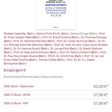
Rüdiger Vaas (Hg., Beitr.)
,
Helmut Fink (Fortf., Beitr.)
,
Gerhard Engel (Beitr.)
,
Prof.
Dr. Franz Joseph Wetz (Beitr.)
,
Prof. Dr. Eckart Voland (Beitr.)
,
Dr. Thomas Sukopp
(Beitr.)
,
Prof. Dr. Manfred Stöckler (Beitr.)
,
Prof. Dr. Volker Sommer (Beitr.)
,
Dr. Dr.
h.c. Michael Schmidt-Salomon (Beitr.)
,
Prof. Dr. med. Dr. phil. Claus-Artur Scheier
(Beitr.)
,
Dr. Dr. Hannes Rusch (Beitr.)
,
Dr. Jonas Pöld (Beitr.)
,
Dr. Martin Mahner
(Beitr.)
,
Prof. Dr. Meinard Kuhlmann (Beitr.)
,
Prof. Dr. Hartmut Kliemt (Beitr.)
,
Prof.
Dr. Paul Hoyningen-Huene (Beitr.)
,
PD Dr. Dr. Ulrich Frey (Beitr.)
,
Prof. Dr. rer. nat.
Ernst-Peter Fischer (Beitr.)
,
Florian Chefai (Beitr.)
,
Prof. Dr. Dr. h.c. Dieter
Birnbacher (Beitr.)
Emporgeirrt!
Evolutionäre Erkenntnisse in Natur und Kultur
62,00 €*
2025 | Buch - Gebunden
57,90 €*
2025 | E-Book - ePUB
57,90 €*
2025 | E-Book - PDF