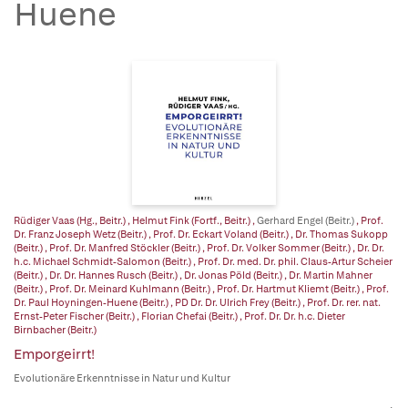
Huene
Rüdiger Vaas (Hg., Beitr.)
,
Helmut Fink (Fortf., Beitr.)
,
Gerhard Engel (Beitr.)
,
Prof.
Dr. Franz Joseph Wetz (Beitr.)
,
Prof. Dr. Eckart Voland (Beitr.)
,
Dr. Thomas Sukopp
(Beitr.)
,
Prof. Dr. Manfred Stöckler (Beitr.)
,
Prof. Dr. Volker Sommer (Beitr.)
,
Dr. Dr.
h.c. Michael Schmidt-Salomon (Beitr.)
,
Prof. Dr. med. Dr. phil. Claus-Artur Scheier
(Beitr.)
,
Dr. Dr. Hannes Rusch (Beitr.)
,
Dr. Jonas Pöld (Beitr.)
,
Dr. Martin Mahner
(Beitr.)
,
Prof. Dr. Meinard Kuhlmann (Beitr.)
,
Prof. Dr. Hartmut Kliemt (Beitr.)
,
Prof.
Dr. Paul Hoyningen-Huene (Beitr.)
,
PD Dr. Dr. Ulrich Frey (Beitr.)
,
Prof. Dr. rer. nat.
Ernst-Peter Fischer (Beitr.)
,
Florian Chefai (Beitr.)
,
Prof. Dr. Dr. h.c. Dieter
Birnbacher (Beitr.)
Emporgeirrt!
Evolutionäre Erkenntnisse in Natur und Kultur