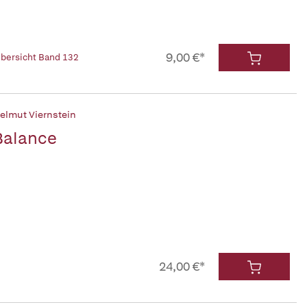
9,00 €*
sübersicht Band 132
 Helmut Viernstein
Balance
24,00 €*