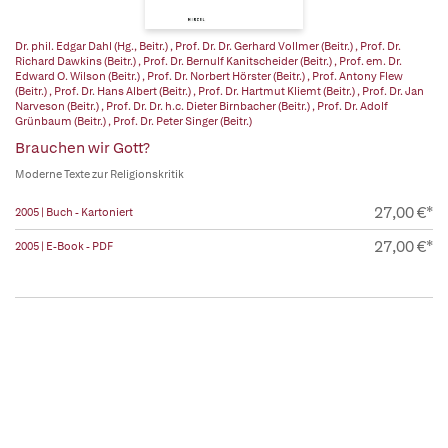
Dr. phil. Edgar Dahl (Hg., Beitr.)
,
Prof. Dr. Dr. Gerhard Vollmer (Beitr.)
,
Prof. Dr.
Richard Dawkins (Beitr.)
,
Prof. Dr. Bernulf Kanitscheider (Beitr.)
,
Prof. em. Dr.
Edward O. Wilson (Beitr.)
,
Prof. Dr. Norbert Hörster (Beitr.)
,
Prof. Antony Flew
(Beitr.)
,
Prof. Dr. Hans Albert (Beitr.)
,
Prof. Dr. Hartmut Kliemt (Beitr.)
,
Prof. Dr. Jan
Narveson (Beitr.)
,
Prof. Dr. Dr. h.c. Dieter Birnbacher (Beitr.)
,
Prof. Dr. Adolf
Grünbaum (Beitr.)
,
Prof. Dr. Peter Singer (Beitr.)
Brauchen wir Gott?
Moderne Texte zur Religionskritik
27,00 €*
2005 | Buch - Kartoniert
27,00 €*
2005 | E-Book - PDF