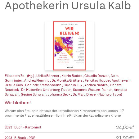
Apothekerin Ursula Kalb
Elisabeth Zoll (Hg.)
,
Ulrike Böhmer
,
Katrin Budde
,
Claudia Danzer
,
Nora
Gomringer
,
Andrea Fleming
,
Dr. Monika Grütters
,
Felicitas Hoppe
,
Apothekerin
Ursula Kalb
,
Gerlinde Kretschmann
,
Gudrun Lux
,
Andrea Nahles
,
Christel
Neudeck
,
Dr. Hubertine Underberg-Ruder
,
Susanne Wasum-Rainer
,
Annette
Schavan
,
Gesine Schwan
,
Johanna Beck
,
Dr. Malu Dreyer (Nachwort von)
Wir bleiben!
Warum sich Frauen nicht aus der katholischen Kirche vertreiben lassen | 17
prominente Frauen erzählen ehrlich ihre Kritik an der katholischen Kirche
24,00 €*
2023 | Buch - Kartoniert
21,90 €*
2023 | E-Book - PDF