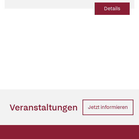
Nahe Osten, Russland, die USA und
Details
China spielen
Veranstaltungen
Jetzt informieren