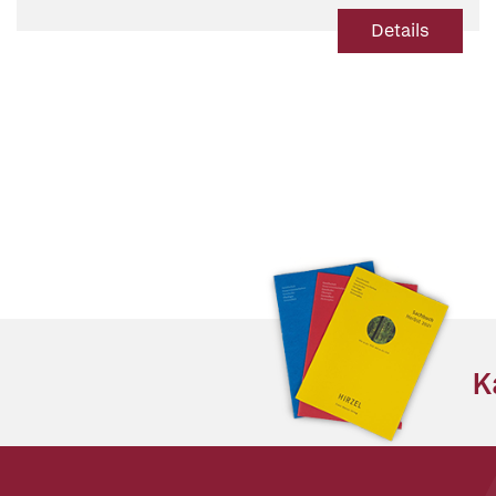
Details
K