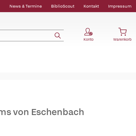
News & Termine
BiblioScout
Kontakt
Impressum
Konto
Warenkorb
ams von Eschenbach