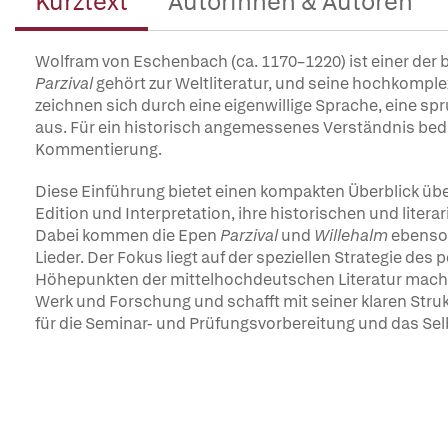
Kurztext
Autorinnen & Autoren
Wolfram von Eschenbach (ca. 1170–1220) ist einer der 
Parzival
gehört zur Weltliteratur, und seine hochkomple
zeichnen sich durch eine eigenwillige Sprache, eine 
aus. Für ein historisch angemessenes Verständnis bedü
Kommentierung.
Diese Einführung bietet einen kompakten Überblick übe
Edition und Interpretation, ihre historischen und lite
Dabei kommen die Epen
Parzival
und
Willehalm
ebenso 
Lieder. Der Fokus liegt auf der speziellen Strategie de
Höhepunkten der mittelhochdeutschen Literatur macht
Werk und Forschung und schafft mit seiner klaren Stru
für die Seminar- und Prüfungsvorbereitung und das Se