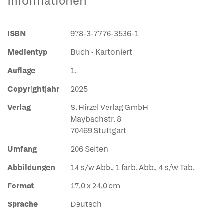
Informationen
ISBN
978-3-7776-3536-1
Medientyp
Buch - Kartoniert
Auflage
1.
Copyrightjahr
2025
Verlag
S. Hirzel Verlag GmbH
Maybachstr. 8
70469 Stuttgart
Umfang
206 Seiten
Abbildungen
14 s/w Abb., 1 farb. Abb., 4 s/w Tab.
Format
17,0 x 24,0 cm
Sprache
Deutsch