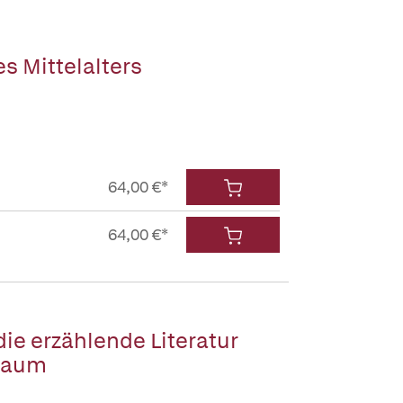
es Mittelalters
64,00 €*
64,00 €*
die erzählende Literatur
 Raum