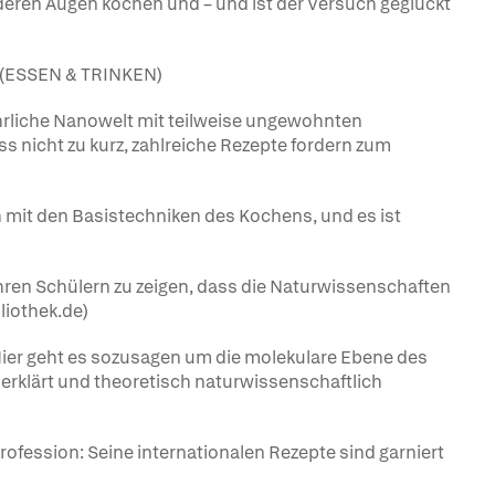
nderen Augen kochen und – und ist der Versuch geglückt
. (ESSEN & TRINKEN)
ährliche Nanowelt mit teilweise ungewohnten
 nicht zu kurz, zahlreiche Rezepte fordern zum
ch mit den Basistechniken des Kochens, und es ist
 ihren Schülern zu zeigen, dass die Naturwissenschaften
liothek.de)
 Hier geht es sozusagen um die molekulare Ebene des
 erklärt und theoretisch naturwissenschaftlich
ofession: Seine internationalen Rezepte sind garniert