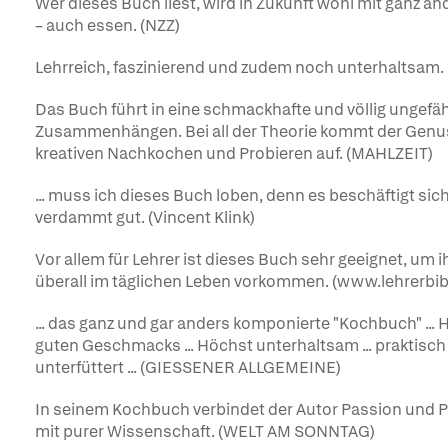
Wer dieses Buch liest, wird in Zukunft wohl mit ganz a
– auch essen. (NZZ)
Lehrreich, faszinierend und zudem noch unterhaltsam
Das Buch führt in eine schmackhafte und völlig ungef
Zusammenhängen. Bei all der Theorie kommt der Genuss
kreativen Nachkochen und Probieren auf. (MAHLZEIT)
... muss ich dieses Buch loben, denn es beschäftigt si
verdammt gut. (Vincent Klink)
Vor allem für Lehrer ist dieses Buch sehr geeignet, um
überall im täglichen Leben vorkommen. (www.lehrerbib
... das ganz und gar anders komponierte "Kochbuch" ...
guten Geschmacks ... Höchst unterhaltsam ... praktisch
unterfüttert ... (GIESSENER ALLGEMEINE)
In seinem Kochbuch verbindet der Autor Passion und Pr
mit purer Wissenschaft. (WELT AM SONNTAG)