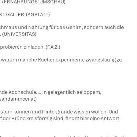
hbar. (ERNÄHRUNGS-UMSCHAU)
(ST. GALLER TAGBLATT)
nschmaus und Nahrung für das Gehirn, sondern auch die
. (UNIVERSITAS)
robieren einladen. (F.A.Z.)
, warum manche Küchenexperimente zwangsläufig zu
e Kochschule. ... In gelegentlich saloppem,
w.sandammeer.at)
geistern können und Hintergründe wissen wollen. Und
 der Brühe kreisförmig sind, findet hier eine Antwort.