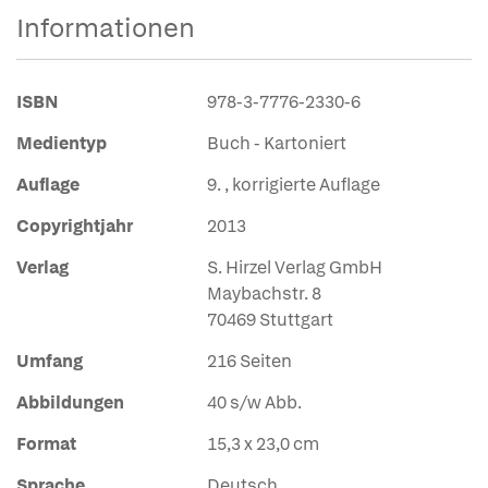
Informationen
ISBN
978-3-7776-2330-6
Medientyp
Buch - Kartoniert
Auflage
9. , korrigierte Auflage
Copyrightjahr
2013
Verlag
S. Hirzel Verlag GmbH
Maybachstr. 8
70469 Stuttgart
Umfang
216 Seiten
Abbildungen
40 s/w Abb.
Format
15,3 x 23,0 cm
Sprache
Deutsch