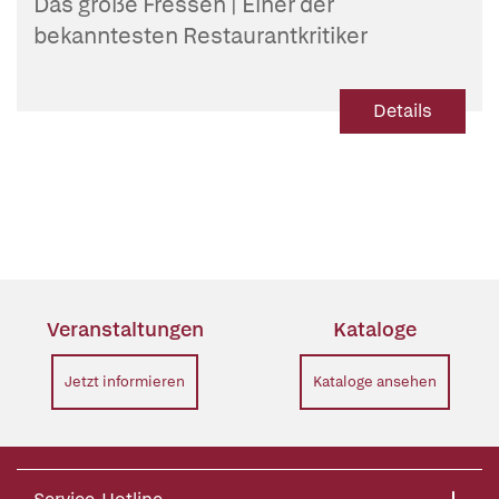
Das große Fressen | Einer der
bekanntesten Restaurantkritiker
Deutschlands, Jürgen Dollase, erforscht
kenntnisreich die Höhen und Tiefen
Details
unserer Lust am Essen
Veranstaltungen
Kataloge
Jetzt informieren
Kataloge ansehen