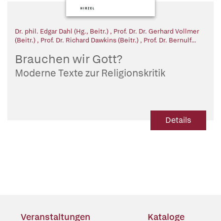
Dr. phil. Edgar Dahl (Hg., Beitr.)
,
Prof. Dr. Dr. Gerhard Vollmer
(Beitr.)
,
Prof. Dr. Richard Dawkins (Beitr.)
,
Prof. Dr. Bernulf
Kanitscheider (Beitr.)
,
Prof. em. Dr. Edward O. Wilson (Beitr.)
,
Brauchen wir Gott?
Prof. Dr. Norbert Hörster (Beitr.)
,
Prof. Antony Flew (Beitr.)
,
Prof. Dr. Hans Albert (Beitr.)
,
Prof. Dr. Hartmut Kliemt (Beitr.)
,
Moderne Texte zur Religionskritik
Prof. Dr. Jan Narveson (Beitr.)
,
Prof. Dr. Dr. h.c. Dieter
Birnbacher (Beitr.)
,
Prof. Dr. Adolf Grünbaum (Beitr.)
,
Prof. Dr.
Peter Singer (Beitr.)
Details
Veranstaltungen
Kataloge