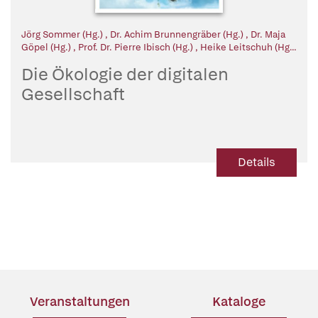
Jörg Sommer (Hg.)
,
Dr. Achim Brunnengräber (Hg.)
,
Dr. Maja
Göpel (Hg.)
,
Prof. Dr. Pierre Ibisch (Hg.)
,
Heike Leitschuh (Hg.)
,
Dr. Reinhard Loske (Hg.)
,
Michael Müller (Hg.)
,
Prof. Dr. Dr.
Die Ökologie der digitalen
Ernst Ulrich von Weizsäcker (Hg.)
Gesellschaft
Details
Veranstaltungen
Kataloge