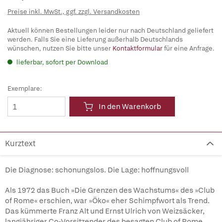
Preise inkl. MwSt., ggf. zzgl. Versandkosten
Aktuell können Bestellungen leider nur nach Deutschland geliefert
werden. Falls Sie eine Lieferung außerhalb Deutschlands
wünschen, nutzen Sie bitte unser
Kontaktformular
für eine Anfrage.
lieferbar, sofort per Download
Exemplare:
In den Warenkorb
Kurztext
Die Diagnose: schonungslos. Die Lage: hoffnungsvoll
Als 1972 das Buch »Die Grenzen des Wachstums« des »Club
of Rome« erschien, war »Öko« eher Schimpfwort als Trend.
Das kümmerte Franz Alt und Ernst Ulrich von Weizsäcker,
langjähriger Co-Vorsitzender des besagten Club of Rome,