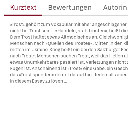
Kurztext
Bewertungen
Autorin
»Trost« gehört zum Vokabular mit eher angeschlagener Rep
nicht bei Trost sein ... »Handeln, statt trösten«, heißt di
Dem Trost haftet etwas Altmodisches an. Gleichwohl 
Menschen nach »Quellen des Trostes«. Mitten in den kl
mitten im Ukraine-Krieg heißt ein bei den Salzburger Fe
nach Trost«. Menschen suchen Trost, weil das Helfen all
etwas Unumkehrbares passiert ist, Verletzungen nicht zu
Fugen ist. Anscheinend ist »Trost« eine Gabe, ein Gesc
das »Trost spenden« deutet darauf hin. Jedenfalls aber i
in diesem Essay zu lösen ...