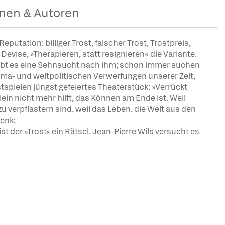
nen & Autoren
utation: billiger Trost, falscher Trost, Trostpreis,
e Devise, »Therapieren, statt resignieren« die Variante.
gibt es eine Sehnsucht nach ihm; schon immer suchen
ima- und weltpolitischen Verwerfungen unserer Zeit,
stspielen jüngst gefeiertes Theaterstück: »Verrückt
ein nicht mehr hilft, das Können am Ende ist. Weil
 verpflastern sind, weil das Leben, die Welt aus den
henk;
st der »Trost« ein Rätsel. Jean-Pierre Wils versucht es