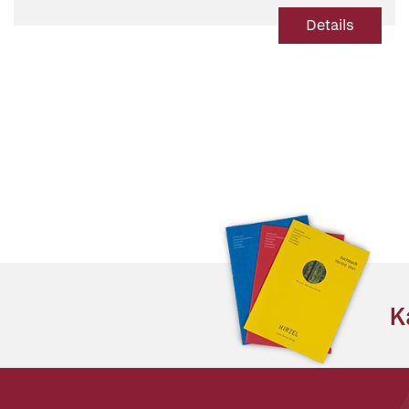
über die Sterbehilfe
Details
K