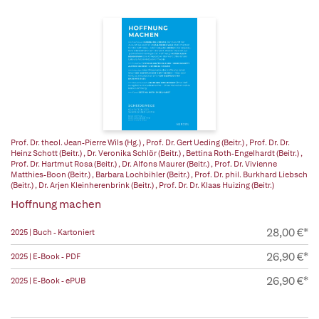
Prof. Dr. theol. Jean-Pierre Wils (Hg.)
,
Prof. Dr. Gert Ueding (Beitr.)
,
Prof. Dr. Dr.
Heinz Schott (Beitr.)
,
Dr. Veronika Schlör (Beitr.)
,
Bettina Roth-Engelhardt (Beitr.)
,
Prof. Dr. Hartmut Rosa (Beitr.)
,
Dr. Alfons Maurer (Beitr.)
,
Prof. Dr. Vivienne
Matthies-Boon (Beitr.)
,
Barbara Lochbihler (Beitr.)
,
Prof. Dr. phil. Burkhard Liebsch
(Beitr.)
,
Dr. Arjen Kleinherenbrink (Beitr.)
,
Prof. Dr. Dr. Klaas Huizing (Beitr.)
Hoffnung machen
28,00 €*
2025 | Buch - Kartoniert
26,90 €*
2025 | E-Book - PDF
26,90 €*
2025 | E-Book - ePUB