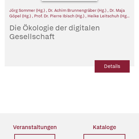
Jörg Sommer (Hg.)
,
Dr. Achim Brunnengräber (Hg.)
,
Dr. Maja
Göpel (Hg.)
,
Prof. Dr. Pierre Ibisch (Hg.)
,
Heike Leitschuh (Hg.)
,
Dr. Reinhard Loske (Hg.)
,
Michael Müller (Hg.)
,
Prof. Dr. Dr.
Die Ökologie der digitalen
Ernst Ulrich von Weizsäcker (Hg.)
Gesellschaft
Details
Veranstaltungen
Kataloge