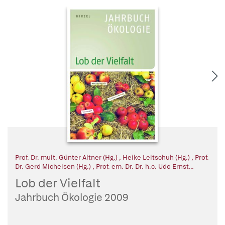
Prof. Dr. mult. Günter Altner (Hg.)
,
Heike Leitschuh (Hg.)
,
Prof.
Dr. Gerd Michelsen (Hg.)
,
Prof. em. Dr. Dr. h.c. Udo Ernst
Simonis (Hg.)
,
Prof. Dr. Dr. Ernst Ulrich von Weizsäcker (Hg.)
Lob der Vielfalt
Jahrbuch Ökologie 2009