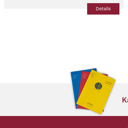
Details
K