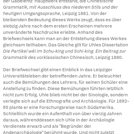
der Gabelentz' Hauptwerk entstand, die
Chinesische
Grammatik, mit Ausschluss des niederen Stils und der
heutigen Umgangssprache,
Leipzig 1881. Von der
bleibenden Bedeutung dieses Werks zeugt, dass es über
siebzig Jahre nach dem ersten Erscheinen mehrere
unveränderte Nachdrucke erlebte. Anhand des
Briefwechsels kann man an der Entstehung dieses Werkes
gleichsam teilhaben. Das Gleiche gilt für Uhles Dissertation
Die Partikel wêi im Schu-king und Schi-king. Ein Beitrag zur
Grammatik des vorklassischen Chinesisch
, Leipzig 1880.
Der Briefwechsel gibt einen Einblick in das Leipziger
Universitätsleben der betreffenden Jahre. Er beleuchtet
auch die Bemühungen des Lehrers, für seinen Schüler eine
Anstellung zu finden. Diese Bemühungen führten letztlich
nicht zum Erfolg. Uhle blieb nicht bei der Sinologie, sondern
verlegte sich auf die Ethnografie und Archäologie. Für 1892–
95 plante er eine Forschungsreise nach Südamerika.
Schließlich wurde ein Aufenthalt von über vierzig Jahren
daraus, währenddessen sich Uhle in der Archäologie
Verdienste erwarb und als "Begründer der
Andenarchäologie" berühmt wurde. Und nicht zuletzt