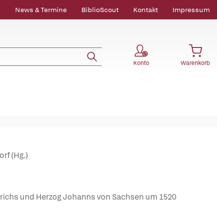
News & Termine
BiblioScout
Kontakt
Impressum
Konto
Warenkorb
rf (Hg.)
iedrichs und Herzog Johanns von Sachsen um 1520