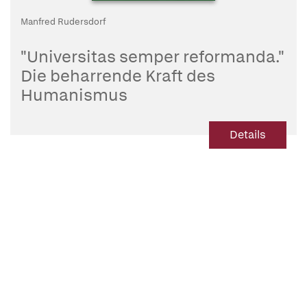
Manfred Rudersdorf
"Universitas semper reformanda."
Die beharrende Kraft des
Humanismus
Zu einem Grundkonflikt neuzeitlicher
Universitätsgeschichte im Jahrhundert
Details
der Reformation