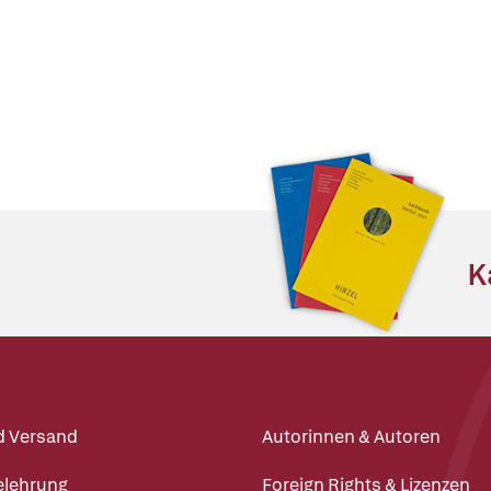
K
d Versand
Autorinnen & Autoren
elehrung
Foreign Rights & Lizenzen