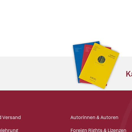
K
d Versand
Autorinnen & Autoren
elehrung
Foreign Rights & Lizenzen