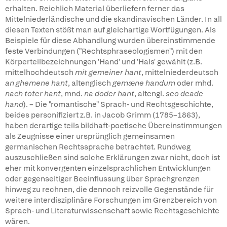
erhalten. Reichlich Material überliefern ferner das
Mittelniederländische und die skandinavischen Länder. In all
diesen Texten stößt man auf gleichartige Wortfügungen. Als
Beispiele für diese Abhandlung wurden übereinstimmende
feste Verbindungen ("Rechtsphraseologismen") mit den
Körperteilbezeichnungen 'Hand' und 'Hals' gewählt (z.B.
mittelhochdeutsch
mit gemeiner hant
, mittelniederdeutsch
an ghemene hant
, altenglisch
gemæne handum
oder mhd.
nach toter hant
, mnd.
na doder hant
, altengl.
seo deade
hand
). – Die "romantische" Sprach- und Rechtsgeschichte,
beides personifiziert z.B. in Jacob Grimm (1785–1863),
haben derartige teils bildhaft-poetische Übereinstimmungen
als Zeugnisse einer ursprünglich gemeinsamen
germanischen Rechtssprache betrachtet. Rundweg
auszuschließen sind solche Erklärungen zwar nicht, doch ist
eher mit konvergenten einzelsprachlichen Entwicklungen
oder gegenseitiger Beeinflussung über Sprachgrenzen
hinweg zu rechnen, die dennoch reizvolle Gegenstände für
weitere interdisziplinäre Forschungen im Grenzbereich von
Sprach- und Literaturwissenschaft sowie Rechtsgeschichte
wären.