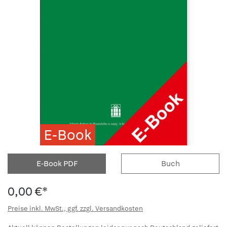
E-Book
E-Book PDF
Buch
0,00 €*
Preise inkl. MwSt., ggf. zzgl. Versandkosten