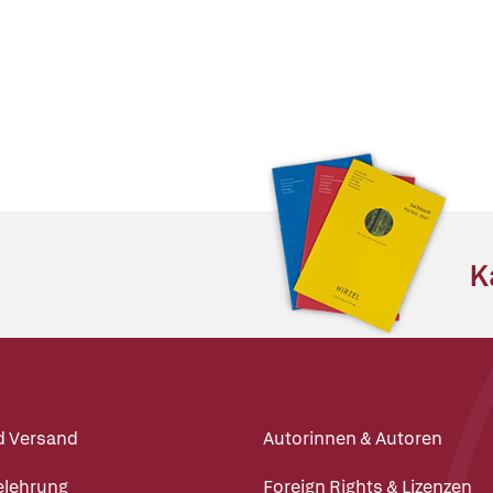
K
d Versand
Autorinnen & Autoren
elehrung
Foreign Rights & Lizenzen