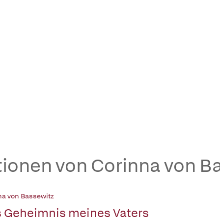
tionen von Corinna von B
na von Bassewitz
 Geheimnis meines Vaters