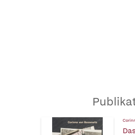
Publika
Corin
Das