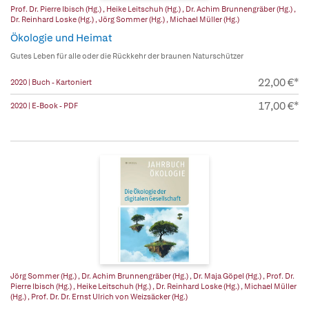
Prof. Dr. Pierre Ibisch (Hg.)
,
Heike Leitschuh (Hg.)
,
Dr. Achim Brunnengräber (Hg.)
,
Dr. Reinhard Loske (Hg.)
,
Jörg Sommer (Hg.)
,
Michael Müller (Hg.)
Ökologie und Heimat
Gutes Leben für alle oder die Rückkehr der braunen Naturschützer
22,00 €*
2020 | Buch - Kartoniert
17,00 €*
2020 | E-Book - PDF
Jörg Sommer (Hg.)
,
Dr. Achim Brunnengräber (Hg.)
,
Dr. Maja Göpel (Hg.)
,
Prof. Dr.
Pierre Ibisch (Hg.)
,
Heike Leitschuh (Hg.)
,
Dr. Reinhard Loske (Hg.)
,
Michael Müller
(Hg.)
,
Prof. Dr. Dr. Ernst Ulrich von Weizsäcker (Hg.)