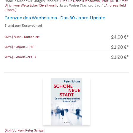
Donella Meadows
,
Jorgen Randers
,
Prof. Dr. Dennis Meadows
,
Prof. Dr. Dr. Ernst
Ulrich von Weizsäcker (Geleitwort)
,
Harald Welzer (Nachwort von)
,
Andreas Held
(Übers.)
Grenzen des Wachstums - Das 30-Jahre-Update
Signal zum Kurswechsel
24,00 €*
2024 | Buch - Kartoniert
21,90 €*
2024 | E-Book - PDF
21,90 €*
2024 | E-Book - ePUB
Dipl.-Volksw. Peter Schaar